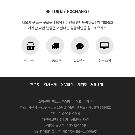
RETURN / EXCHANGE
서울시 구로구 구로동 197-13 이앤씨벤처드림타워5차 708-5호
자세한 교환·반품절차 안내는 상품하단을 참고해주세요
장바구니
배송조회
1:1문의
주문조회
홈으로
회사소개
이용약관
개인정보처리방침
쇼핑몰명
메트로홈쇼핑
대표
이태준
주소
서울시 구로구 구로동 197-13 이앤씨벤처드림타워5차 708-5호
TEL
010-9014-3919
개인정보책임관리자
정보책임자명
사업자등록번호
107-88-10243
통신판매업신고번호
제2022-서울구로-0250호