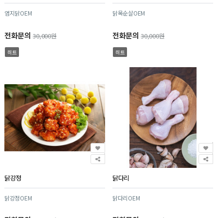
염지닭OEM
닭목순살OEM
전화문의
전화문의
30,000원
30,000원
히트
히트
닭강정
닭다리
닭강정OEM
닭다리OEM