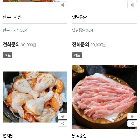
탄두리치킨
옛날통닭
탄두리치킨OEM
옛날통닭OEM
전화문의
전화문의
30,000원
30,000원
히트
히트
염지닭
닭목순살