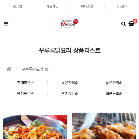
로그인
회원가입
마이쇼핑
1:1문의
0
꾸루룩닭요리 상품리스트
꾸루룩닭요리
판매많은순
낮은가격순
높은가격순
평점높은순
후기많은순
최근등록순