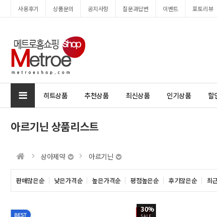
사용후기
상품문의
공지사항
질문과답변
이벤트
포토리뷰
Prev
Next
히트상품
추천상품
최신상품
인기상품
할
아르기닌 상품리스트
상아제약
아르기닌
판매많은순
낮은가격순
높은가격순
평점높은순
후기많은순
최
30%
SALE