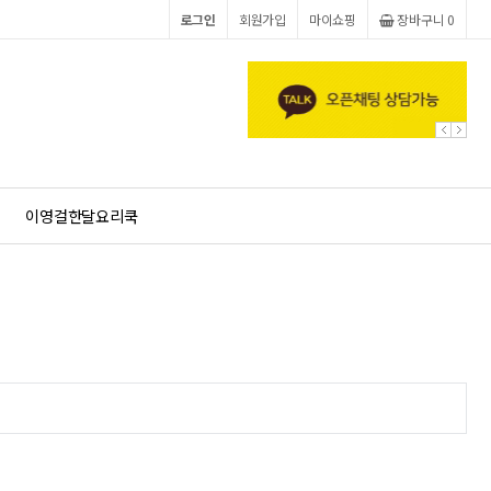
로그인
회원가입
마이쇼핑
장바구니 0
이영걸한달요리쿡