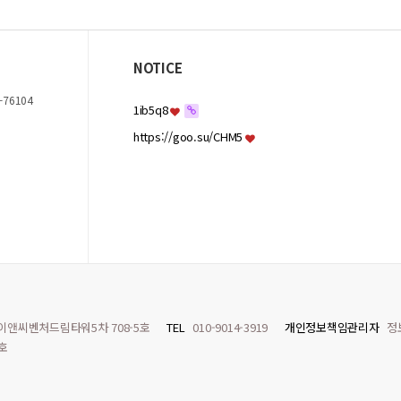
NOTICE
-76104
1ib5q8
https://goo.su/CHM5
 이앤씨벤처드림타워5차 708-5호
TEL
010-9014-3919
개인정보책임관리자
정
0호