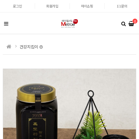
로그인
회원가입
마이쇼핑
1:1문의
0
건강지킴이