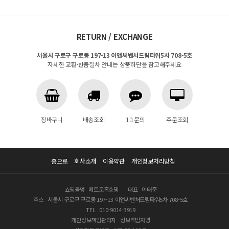
RETURN / EXCHANGE
서울시 구로구 구로동 197-13 이앤씨벤처드림타워5차 708-5호
자세한 교환·반품절차 안내는 상품하단을 참고해주세요
장바구니
배송조회
1:1문의
주문조회
홈으로
회사소개
이용약관
개인정보처리방침
쇼핑몰명
메트로홈쇼핑
대표
이태준
주소
서울시 구로구 구로동 197-13 이앤씨벤처드림타워5차 708-5호
TEL
010-9014-3919
개인정보책임관리자
정보책임자명