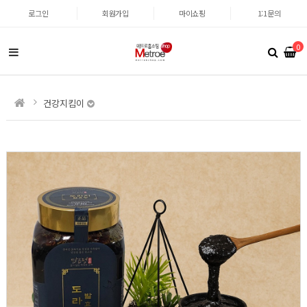
로그인
회원가입
마이쇼핑
1:1문의
0
건강지킴이